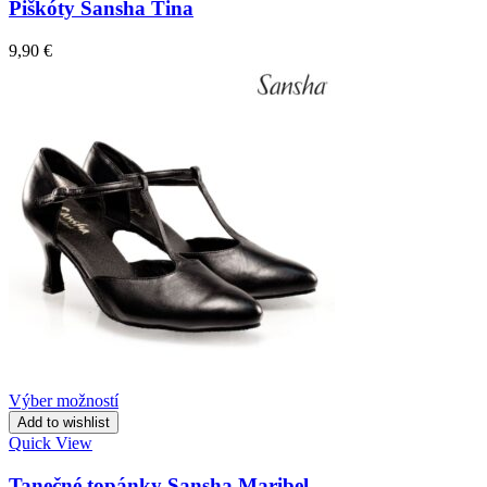
Piškóty Sansha Tina
9,90
€
Výber možností
Add to wishlist
Quick View
Tanečné topánky Sansha Maribel