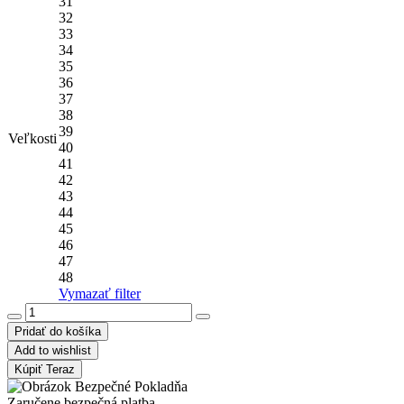
31
32
33
34
35
36
37
38
39
Veľkosti
40
41
42
43
44
45
46
47
48
Vymazať filter
Pridať do košíka
Add to wishlist
Kúpiť Teraz
Zaručene bezpečná platba