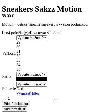
Sneakers Sakzz Motion
58,00
€
Motion – detské tanečné sneakery s vyššou podrážkou
Len
4 položka(y)
zľava tovar skladom!
29
30
31
Veľkosti
32
33
34
35
Farba
Čierna
Pohlavie
Deti
Vymazať filter
množstvo
Sneakers
Pridať do košíka
Sakzz
Add to wishlist
Motion