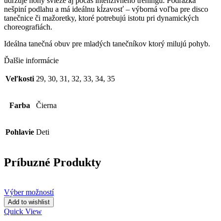
udržuje nohy svieže aj počas intenzívneho tréningu. Podrážka
nešpiní podlahu a má ideálnu kĺzavosť – výborná voľba pre disco
tanečnice či mažoretky, ktoré potrebujú istotu pri dynamických
choreografiách.
Ideálna tanečná obuv pre mladých tanečníkov ktorý milujú pohyb.
Ďalšie informácie
Veľkosti
29, 30, 31, 32, 33, 34, 35
Farba
Čierna
Pohlavie
Deti
Príbuzné Produkty
Výber možností
Add to wishlist
Quick View