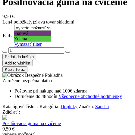
Posilňovacia guma na cvičenie
9,50
€
Len
4 položka(y)
zľava tovar skladom!
Fialová
Farba
Zelená
Vymazať filter
Pridať do košíka
Add to wishlist
Kúpiť Teraz
Zaručene bezpečná platba
Poštovné pri nákupe nad 100€ zdarma
Doručenie do 48hodín
Všeobecné obchodné podmienky
Katalógové číslo:
-
Kategória:
Doplnky
Značka:
Sansha
Zdieľať :
Posilňovacia guma na cvičenie
9,50
€
vyberte možnosť