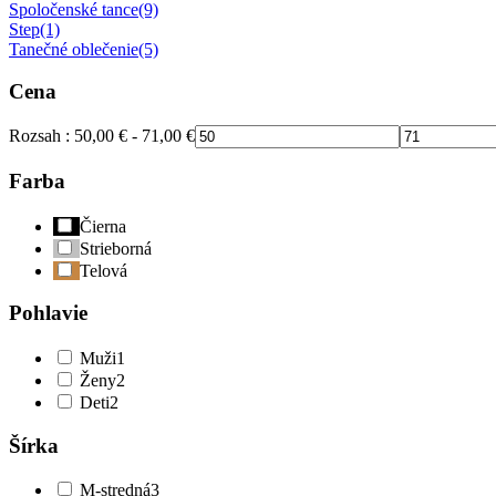
Spoločenské tance
(9)
Step
(1)
Tanečné oblečenie
(5)
Cena
Rozsah :
50,00
€
-
71,00
€
Farba
Čierna
Strieborná
Telová
Pohlavie
Muži
1
Ženy
2
Deti
2
Šírka
M-stredná
3