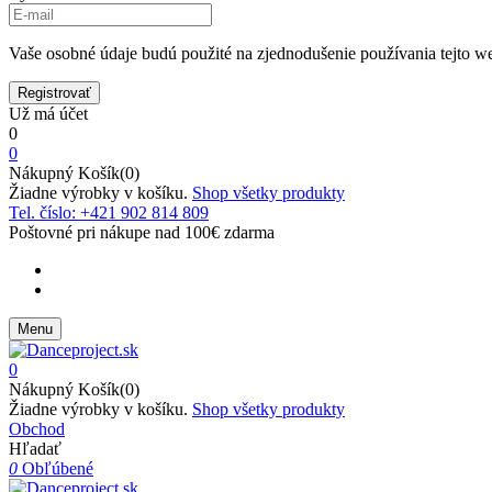
Vaše osobné údaje budú použité na zjednodušenie používania tejto we
Už má účet
0
0
Nákupný Košík(0)
Žiadne výrobky v košíku.
Shop všetky produkty
Tel. číslo: +421 902 814 809
Poštovné pri nákupe nad 100€ zdarma
Menu
0
Nákupný Košík(0)
Žiadne výrobky v košíku.
Shop všetky produkty
Obchod
Hľadať
0
Obľúbené