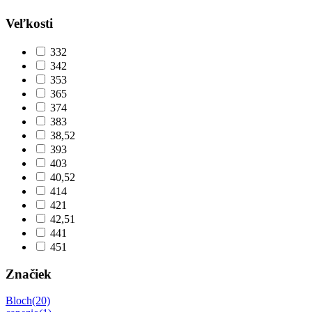
Veľkosti
33
2
34
2
35
3
36
5
37
4
38
3
38,5
2
39
3
40
3
40,5
2
41
4
42
1
42,5
1
44
1
45
1
Značiek
Bloch
(20)