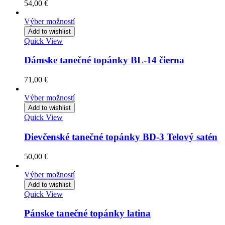
54,00
€
Výber možností
Add to wishlist
Quick View
Dámske tanečné topánky BL-14 čierna
71,00
€
Výber možností
Add to wishlist
Quick View
Dievčenské tanečné topánky BD-3 Telový satén
50,00
€
Výber možností
Add to wishlist
Quick View
Pánske tanečné topánky latina