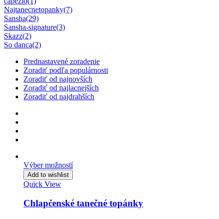
capezio
(1)
Najtanecnetopanky
(7)
Sansha
(29)
Sansha-signature
(3)
Skazz
(2)
So danca
(2)
Prednastavené zoradenie
Zoradiť podľa populárnosti
Zoradiť od najnovších
Zoradiť od najlacnejších
Zoradiť od najdrahších
Výber možností
Add to wishlist
Quick View
Chlapčenské tanečné topánky