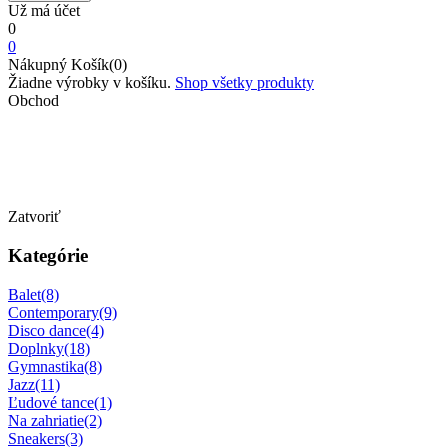
Už má účet
0
0
Nákupný Košík(0)
Žiadne výrobky v košíku.
Shop všetky produkty
Obchod
Najtanecnetopanky
Domov
Najtanecnetopanky
Zatvoriť
Kategórie
Balet
(8)
Contemporary
(9)
Disco dance
(4)
Doplnky
(18)
Gymnastika
(8)
Jazz
(11)
Ľudové tance
(1)
Na zahriatie
(2)
Sneakers
(3)