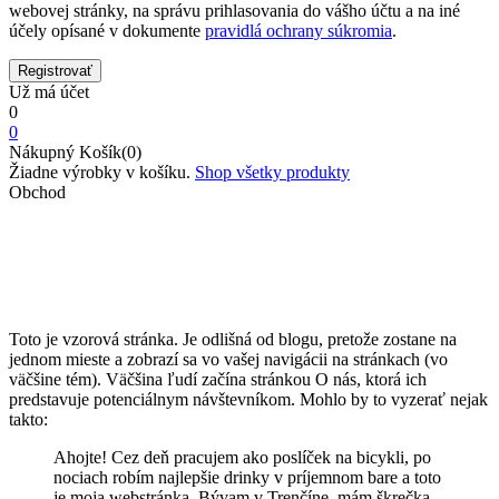
webovej stránky, na správu prihlasovania do vášho účtu a na iné
účely opísané v dokumente
pravidlá ochrany súkromia
.
Už má účet
0
0
Nákupný Košík(0)
Žiadne výrobky v košíku.
Shop všetky produkty
Obchod
Ukážková stránka
Domov
Ukážková stránka
Toto je vzorová stránka. Je odlišná od blogu, pretože zostane na
jednom mieste a zobrazí sa vo vašej navigácii na stránkach (vo
väčšine tém). Väčšina ľudí začína stránkou O nás, ktorá ich
predstavuje potenciálnym návštevníkom. Mohlo by to vyzerať nejak
takto:
Ahojte! Cez deň pracujem ako poslíček na bicykli, po
nociach robím najlepšie drinky v príjemnom bare a toto
je moja webstránka. Bývam v Trenčíne, mám škrečka